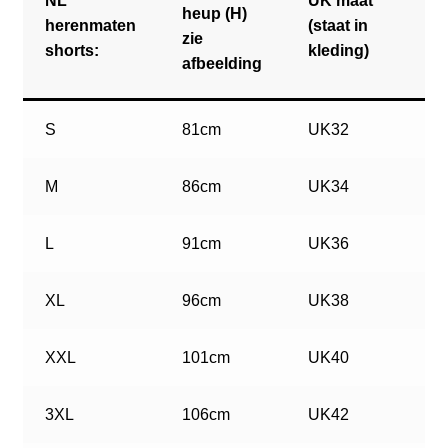
NL
UK maat
heup (H)
herenmaten
(staat in
zie
shorts:
kleding)
afbeelding
S
81cm
UK32
M
86cm
UK34
L
91cm
UK36
XL
96cm
UK38
XXL
101cm
UK40
3XL
106cm
UK42