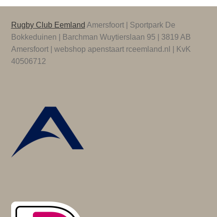
Rugby Club Eemland
Amersfoort | Sportpark De
Bokkeduinen | Barchman Wuytierslaan 95 | 3819 AB
Amersfoort | webshop apenstaart rceemland.nl | KvK
40506712