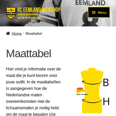
Ga
Ga
Menu
door
naar
Subm
naar
de
KLEDING
uitvo
navigatie
inhoud
Home
Maattabel
Subm
ACCESSOIRES
uitvo
Maattabel
SPORTPAS
MAATTABEL
Hier vind je informatie over de
Subm
OVER ONS
maat die je kunt kiezen voor
uitvo
jouw outfit. In de maattabellen
Subm
MIJN ACCOUNT
uitvo
is aangegeven hoe de
Nederlandse maten
overeenkomsten met de
lichaamsmaten je nodig hebt
om de maat te bepalen (zie