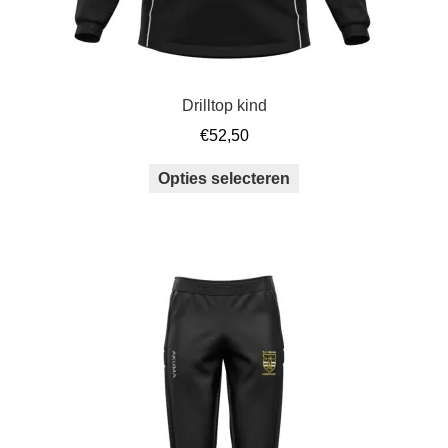
Drilltop kind
€
52,50
Dit
Opties selecteren
product
heeft
meerdere
variaties.
Deze
optie
kan
gekozen
worden
op