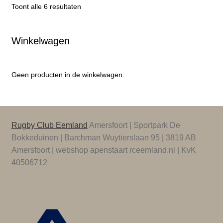
Gesorteerd
Toont alle 6 resultaten
optie
op
kan
populariteit
gekozen
Winkelwagen
worden
op
de
Geen producten in de winkelwagen.
productpagina
Rugby Club Eemland
Amersfoort | Sportpark De
Bokkeduinen | Barchman Wuytierslaan 95 | 3819 AB
Amersfoort | webshop apenstaart rceemland.nl | KvK
40506712