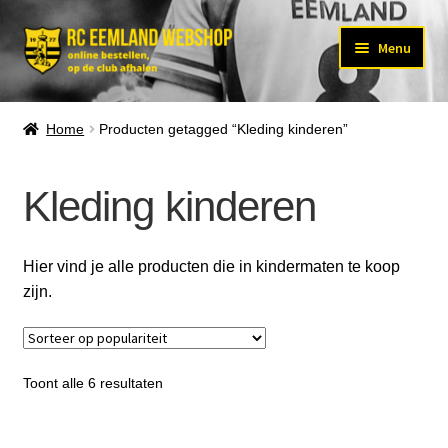
Ga
Ga
Menu
door
naar
Subm
naar
de
KLEDING
uitvo
navigatie
inhoud
Home
Producten getagged “Kleding kinderen”
WEDSTRIJDKLEDING
Kleding kinderen
TRAININGSKLEDING
VRIJETIJDSKLEDING
Hier vind je alle producten die in kindermaten te koop
KLEDING KINDEREN
zijn.
Subm
ACCESSOIRES
uitvo
SPORTPAS
Gesorteerd
Toont alle 6 resultaten
op
MAATTABEL
populariteit