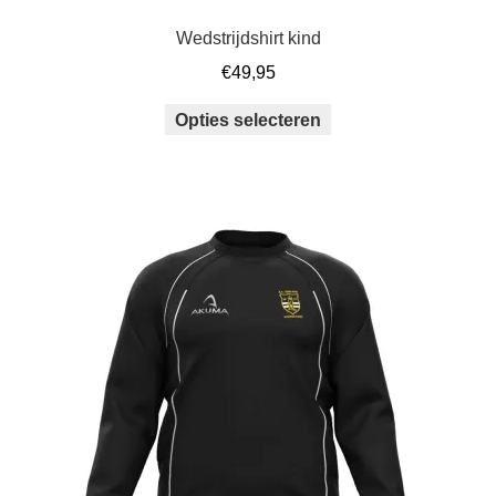
Wedstrijdshirt kind
€
49,95
Dit
Opties selecteren
product
heeft
meerdere
variaties.
Deze
optie
kan
gekozen
worden
op
de
productpagina