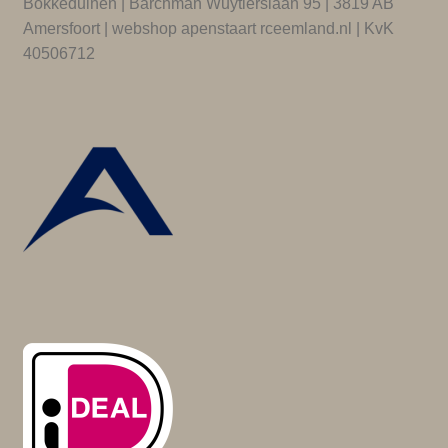
Bokkeduinen | Barchman Wuytierslaan 95 | 3819 AB
Amersfoort | webshop apenstaart rceemland.nl | KvK
40506712