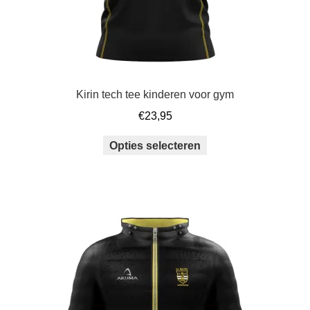
Kirin tech tee kinderen voor gym
€
23,95
Dit
Opties selecteren
product
heeft
meerdere
variaties.
Deze
optie
kan
gekozen
worden