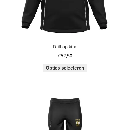
productpagina
Drilltop kind
€
52,50
Dit
Opties selecteren
product
heeft
meerdere
variaties.
Deze
optie
kan
gekozen