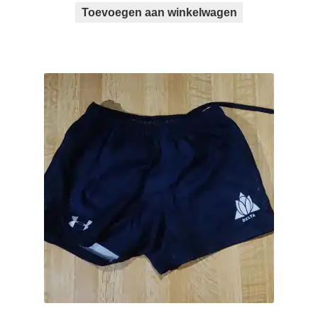
Toevoegen aan winkelwagen
was:
is:
€80,00.
€30,00.