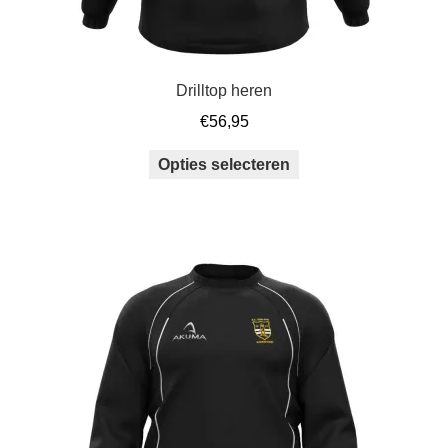
Drilltop heren
€
56,95
Dit
Opties selecteren
product
heeft
meerdere
variaties.
Deze
optie
kan
gekozen
worden
op
de