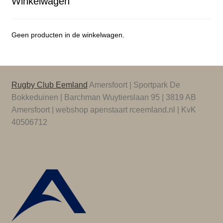
Winkelwagen
Geen producten in de winkelwagen.
Rugby Club Eemland
Amersfoort | Sportpark De
Bokkeduinen | Barchman Wuytierslaan 95 | 3819 AB
Amersfoort | webshop apenstaart rceemland.nl | KvK
40506712