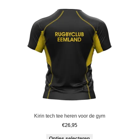
meerdere
variaties.
Deze
optie
kan
gekozen
worden
op
de
productpagina
Kirin tech tee heren voor de gym
€
26,95
Dit
Opties selecteren