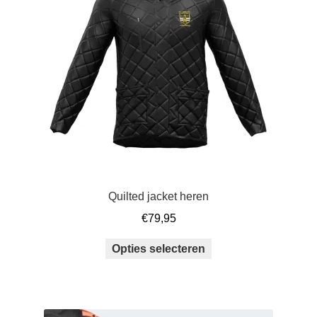
kan
gekozen
worden
op
de
productpagina
Quilted jacket heren
€
79,95
Dit
Opties selecteren
product
heeft
meerdere