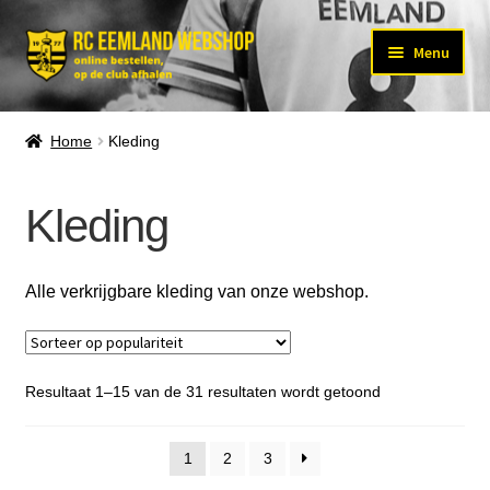
Ga
Ga
Menu
door
naar
Subm
naar
de
KLEDING
uitvo
navigatie
inhoud
Home
Kleding
Subm
ACCESSOIRES
uitvo
Kleding
SPORTPAS
MAATTABEL
Alle verkrijgbare kleding van onze webshop.
Subm
OVER ONS
uitvo
Subm
MIJN ACCOUNT
uitvo
Gesorteerd
Resultaat 1–15 van de 31 resultaten wordt getoond
op
populariteit
1
2
3