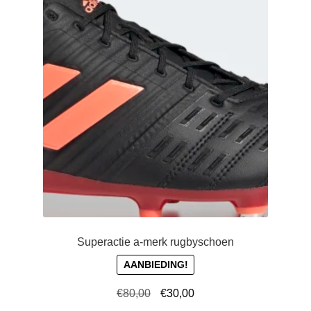
variaties.
Deze
optie
kan
gekozen
worden
op
de
productpagina
Superactie a-merk rugbyschoen
AANBIEDING!
Oorspronkelijke
Huidige
€
80,00
€
30,00
prijs
prijs