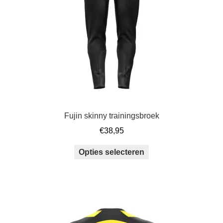
worden
op
de
productpagina
Fujin skinny trainingsbroek
€
38,95
Dit
Opties selecteren
product
heeft
meerdere
variaties.
Deze