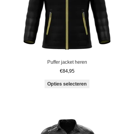
op
de
productpagina
Puffer jacket heren
€
84,95
Dit
Opties selecteren
product
heeft
meerdere
variaties.
Deze
optie