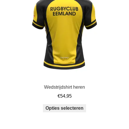
optie
kan
gekozen
worden
op
de
productpagina
Wedstrijdshirt heren
€
54,95
Dit
Opties selecteren
product
heeft