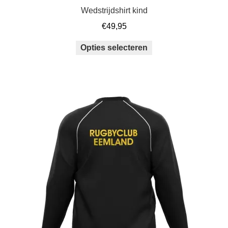
Wedstrijdshirt kind
€
49,95
Dit
Opties selecteren
product
heeft
meerdere
variaties.
Deze
optie
kan
gekozen
worden
op
de
productpagina