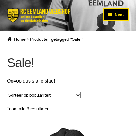
Ga
Ga
Menu
door
naar
Subm
naar
de
KLEDING
uitvo
navigatie
inhoud
Home
Producten getagged “Sale!”
Subm
ACCESSOIRES
uitvo
Sale!
SPORTPAS
MAATTABEL
Op=op dus sla je slag!
Subm
OVER ONS
uitvo
Subm
MIJN ACCOUNT
uitvo
Gesorteerd
Toont alle 3 resultaten
op
populariteit