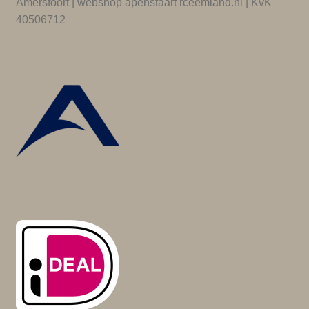
Amersfoort | webshop apenstaart rceemland.nl | KvK
40506712