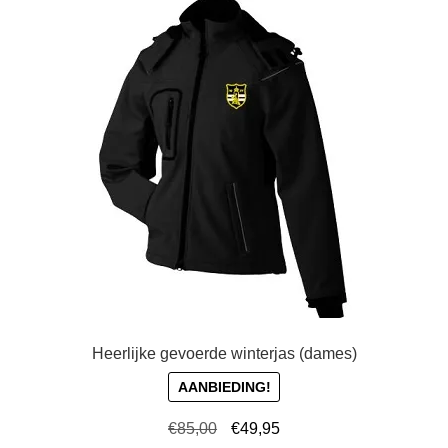
Heerlijke gevoerde winterjas (dames)
AANBIEDING!
Oorspronkelijke
Huidige
€
85,00
€
49,95