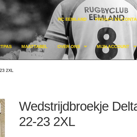
RC EEMLAND
PRIVACY EN CONT
RTPAS
MAATTABEL
OVER ONS
MIJN ACCOUNT
-23 2XL
Wedstrijdbroekje Delt
22-23 2XL