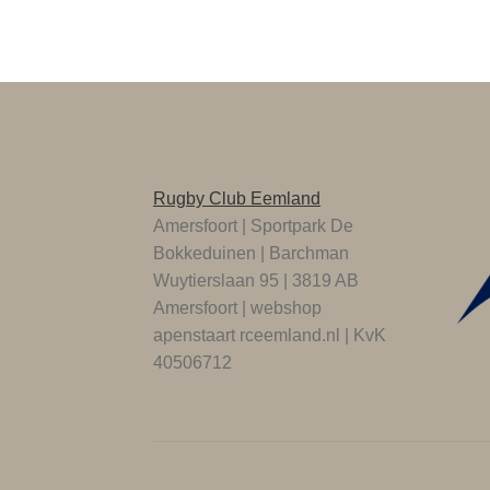
Rugby Club Eemland
Amersfoort | Sportpark De
Bokkeduinen | Barchman
Wuytierslaan 95 | 3819 AB
Amersfoort | webshop
apenstaart rceemland.nl | KvK
40506712