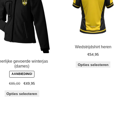
Wedstrijdshirt heren
€
54,95
erlijke gevoerde winterjas
Dit
Opties selecteren
(dames)
pr
AANBIEDING!
he
me
Oorspronkelijke
Huidige
€
85,00
€
49,95
var
prijs
prijs
De
Dit
Opties selecteren
was:
is:
op
product
€85,00.
€49,95.
ka
heeft
ge
meerdere
wo