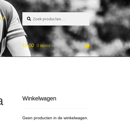
Zoeken
Zoeken
ACT
naar:
€
0,00
0 items
a
Winkelwagen
Geen producten in de winkelwagen.