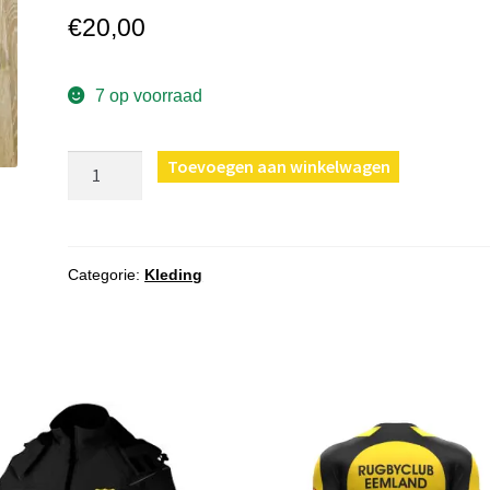
€
20,00
7 op voorraad
Wedstrijdbroekje
Toevoegen aan winkelwagen
Delta
22-
23
2XL
Categorie:
Kleding
aantal